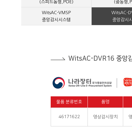
(스피드돔형,POE)
(줌동형,P
WitsAC-VMSP
WitsAC-D
중앙감시시스템
중앙감시
WitsAC-DVR16 중
물품 분류번호
품명
46171622
영상감시장치