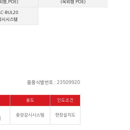
외형,POE)
(옥외형 POE)
AC-BUL20
감시시스템
물품식별번호 : 23509920
용도
인도조건
중앙감시시스템
현장설치도
템