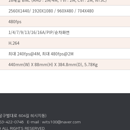
16채널 BNC (AHD : 2M/4M, TVI : 2M, CVI : 2M, NTSC)
2560X1440/ 1920X1080 / 960X480 / 704X480
480fps
1/4/7/9/13/16/16A/PIP/순차화면
H.264
최대 240fps@4M, 최대 480fps@2M
440mm(W) X 88mm(H) X 384.8mm(D), 5.78Kg
 달구벌대로 604길 8(시지동)
053-422-0748 E-mail : wits100@naver.com
 ALL RIGHTS RESERVED.