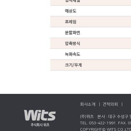
입력채널
해상도
프레임
분할화면
압축방식
녹화속도
크기/무게
회사소개 |
견적의뢰 |
(주)위츠 본사 : 대구 수성구
TEL. 053-422-1991 FAX. 
COPYRIGHT© WITS CO.,LTD