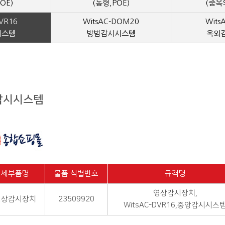
OE)
(돔형,POE)
(줌옥
VR16
WitsAC-DOM20
Wits
시스템
방범감시시스템
옥외
앙감시시스템
세부품명
물품 식별번호
규격명
영상감시장치,
영상감시장치
23509920
WitsAC-DVR16,중앙감시시스