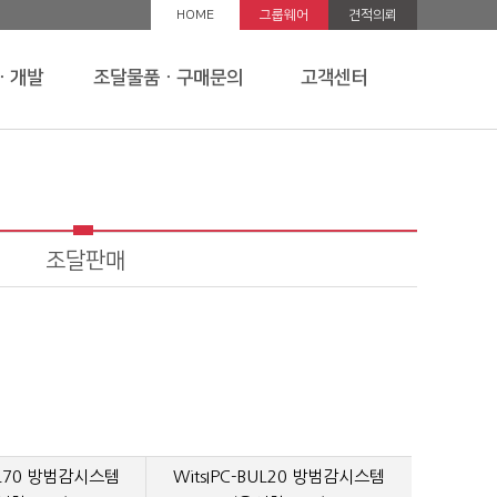
HOME
그룹웨어
견적의뢰
ㆍ개발
조달물품ㆍ구매문의
고객센터
조달판매
BUL70 방범감시스템
WitsIPC-BUL20 방범감시스템