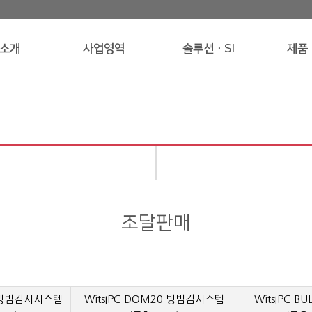
소개
사업영역
솔루션ㆍSI
제품
조달판매
0 방범감시시스템
WitsIPC-DOM20 방범감시스템
WitsIPC-