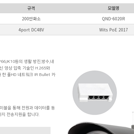
규격
모델명
200만화소
QND-6020R
4port DC48V
Wits PoE 2017
66,IK10등의 생활 방진,방수,내
 영상 압축 기술인 H.265와
 풀HD 네트워크 IR Bullet 카
케이블을 통해 전원과 데이터를 동
까지 전송지원을 합니다.