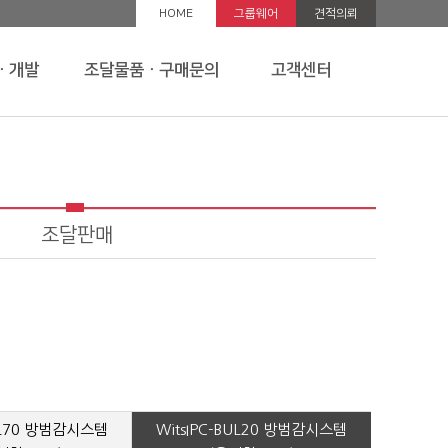
HOME
그룹웨어
견적의뢰
ㆍ개발
조달물품ㆍ구매문의
고객센터
조달판매
BUL70 방범감시스템
WitsIPC-BUL20 방범감시스템