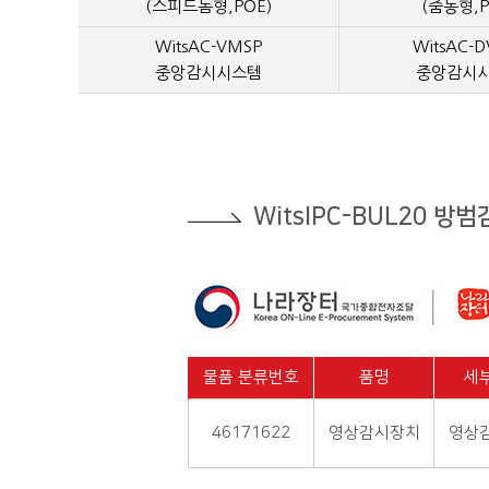
(스피드돔형,POE)
(줌동형,P
WitsAC-VMSP
WitsAC-D
중앙감시시스템
중앙감시
WitsIPC-BUL20 방
물품 분류번호
품명
세
46171622
영상감시장치
영상