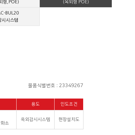
외형,POE)
(옥외형 POE)
AC-BUL20
감시시스템
물품식별번호 : 23349267
용도
인도조건
옥외감시시스템
현장설치도
만화소