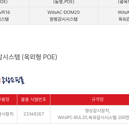
OE)
(돔형,POE)
(줌옥
VR16
WitsAC-DOM20
Wits
시스템
방범감시시스템
옥외
범감시스템 (옥외형 POE)
부품명
물품 식별번호
규격명
영상감시장치,
감시장치
23349267
WitsIPC-BUL20,옥외감시시스템 200