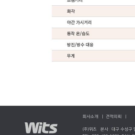
초점거리
화각
야간 가시거리
동작 온/습도
방진/방수 대응
무게
회사소개 |
견적의뢰 |
(주)위츠 본사 : 대구 수성구