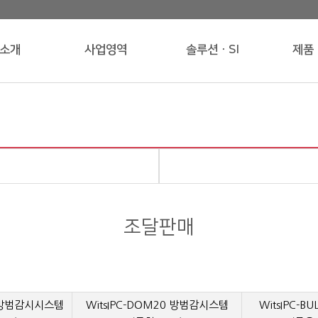
소개
사업영역
솔루션ㆍSI
제품
조달판매
0 방범감시시스템
WitsIPC-DOM20 방범감시스템
WitsIPC-