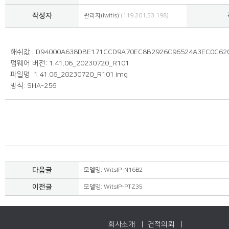
작성자
관리자(iwitis)
(119.201.53.198)
해쉬값 : D94000A638DBE171CCD9A70EC8B2926C96524A3EC0C62
펌웨어 버전: 1.41.06_20230720_R101
파일명: 1.41.06_20230720_R101.img
방식: SHA-256
다음글
모델명: WitsIP-N16B2
이전글
모델명: WitsIP-PTZ35
회사소개 |
견적의뢰 |