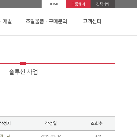
HOME
그룹웨어
견적의뢰
ㆍ개발
조달물품ㆍ구매문의
고객센터
솔루션 사업
작성자
작성일
조회수
관리자
2019-01-02
3978